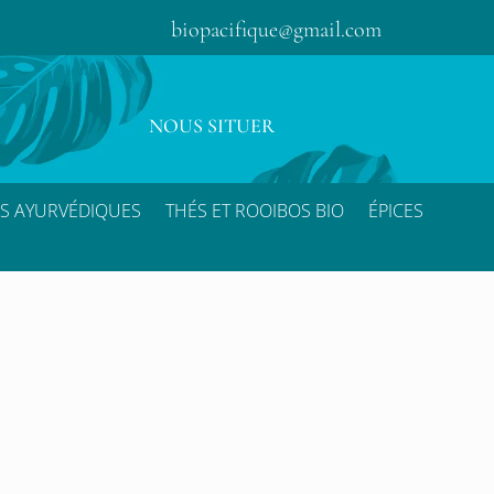
biopacifique@gmail.com
NOUS SITUER
S AYURVÉDIQUES
THÉS ET ROOIBOS BIO
ÉPICES