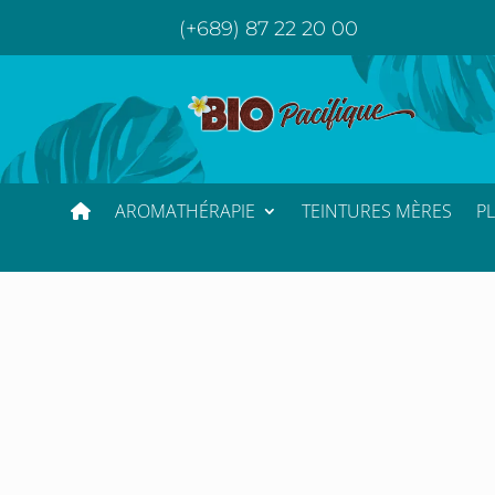
(+689) 87 22 20 00
AROMATHÉRAPIE
TEINTURES MÈRES
P