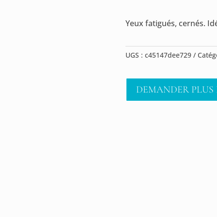
Yeux fatigués, cernés. Id
UGS :
c45147dee729
Catég
DEMANDER PLUS 