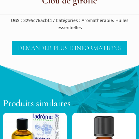
Clou de girofle
UGS :
3295c76acbf4
Catégories :
Aromathérapie
,
Huiles
essentielles
DEMANDER PLUS D'INFORMATIONS
Produits similaires