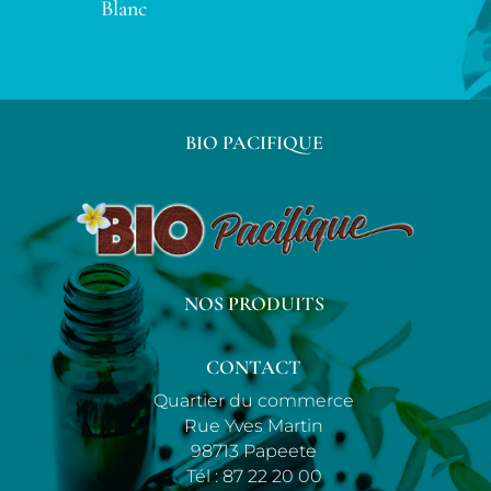
Blanc
BIO PACIFIQUE
NOS PRODUITS
CONTACT
Quartier du commerce
Rue Yves Martin
98713 Papeete
Tél :
87 22 20 00