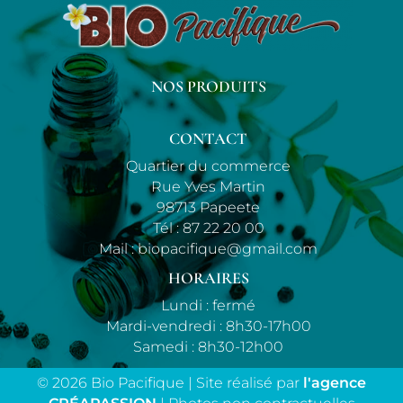
NOS PRODUITS
CONTACT
Quartier du commerce
Rue Yves Martin
98713 Papeete
Tél :
87 22 20 00
Mail :
biopacifique@gmail.com
HORAIRES
Lundi : fermé
Mardi-vendredi : 8h30-17h00
Samedi : 8h30-12h00
© 2026 Bio Pacifique | Site réalisé par
l'agence