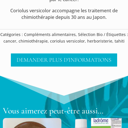
Coriolus versicolor accompagne les traitement de
chimiothérapie depuis 30 ans au Japon.
Catégories :
Compléments alimentaires
,
Sélection Bio
Étiquettes :
cancer
,
chimiothérapie
,
coriolus versicolor
,
herboristerie
,
tahiti
DEMANDER PLUS D'INFORMATIONS
Vous aimerez peut-être aussi…