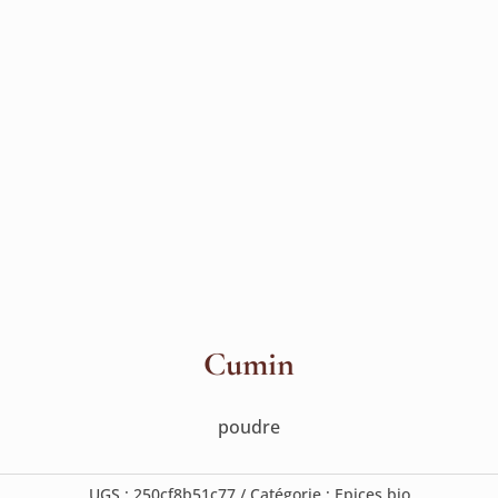
Cumin
poudre
UGS :
250cf8b51c77
Catégorie :
Epices bio