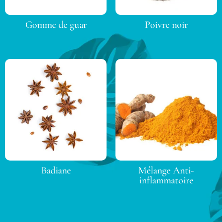
Gomme de guar
Poivre noir
Badiane
Mélange Anti-
inflammatoire