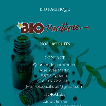
BIO PACIFIQUE
NOS PRODUITS
CONTACT
Quartier du commerce
Rue Yves Martin
98713 Papeete
Tél :
87 22 20 00
Mail :
biopacifique@gmail.com
HORAIRES
Lundi : fermé