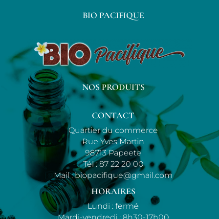
BIO PACIFIQUE
NOS PRODUITS
CONTACT
Quartier du commerce
Rue Yves Martin
98713 Papeete
Tél :
87 22 20 00
Mail :
biopacifique@gmail.com
HORAIRES
Lundi : fermé
Mardi-vendredi : 8h30-17h00