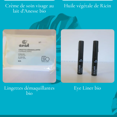
Crème de soin visage au
Huile végétale de Ricin
lait d’Anesse bio
Lingettes démaquillantes
Eye Liner bio
bio