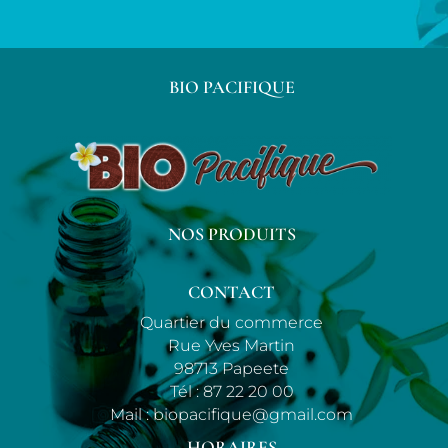
BIO PACIFIQUE
NOS PRODUITS
CONTACT
Quartier du commerce
Rue Yves Martin
98713 Papeete
Tél :
87 22 20 00
Mail :
biopacifique@gmail.com
HORAIRES