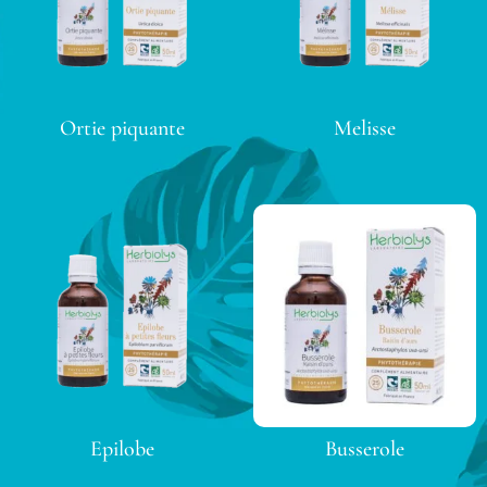
Ortie piquante
Melisse
Epilobe
Busserole