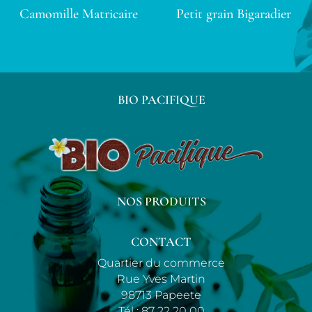
Camomille Matricaire
Petit grain Bigaradier
BIO PACIFIQUE
NOS PRODUITS
CONTACT
Quartier du commerce
Rue Yves Martin
98713 Papeete
Tél :
87 22 20 00