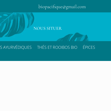
biopacifique@gmail.com
NOUS SITUER
S AYURVÉDIQUES
THÉS ET ROOIBOS BIO
ÉPICES