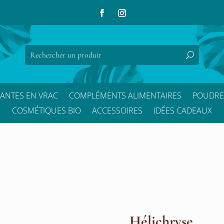
LANTES EN VRAC
COMPLÉMENTS ALIMENTAIRES
POUDRE
COSMÉTIQUES BIO
ACCESSOIRES
IDÉES CADEAUX
Hélichryse