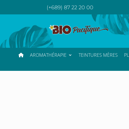
(+689) 87 22 20 00
AROMATHÉRAPIE
TEINTURES MÈRES
P