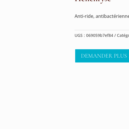
Anti-ride, antibactérienn
UGS :
069059b7ef84
Catégo
DEMANDER PLUS 