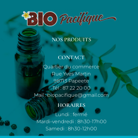
NOS PRODUITS
CONTACT
Quartier du commerce
Rue Yves Martin
98713 Papeete
Tél :
87 22 20 00
Mail :
biopacifique@gmail.com
HORAIRES
Lundi : fermé
Mardi-vendredi : 8h30-17h00
Samedi : 8h30-12h00