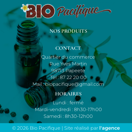
NOS PRODUITS
CONTACT
Quartier du commerce
Rue Yves Martin
98713 Papeete
Tél :
87 22 20 00
Mail :
biopacifique@gmail.com
HORAIRES
Lundi : fermé
Mardi-vendredi : 8h30-17h00
Samedi : 8h30-12h00
© 2026 Bio Pacifique | Site réalisé par
l'agence