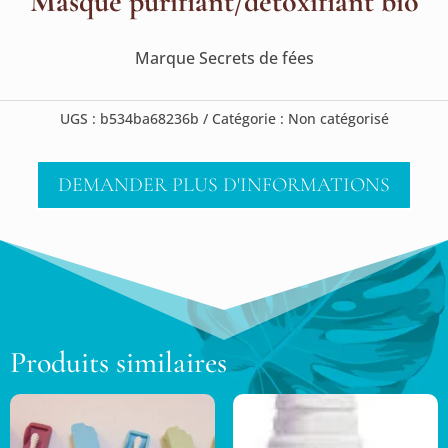
Masque purifiant/détoxifiant bio
Marque Secrets de fées
UGS :
b534ba68236b
Catégorie :
Non catégorisé
DEMANDER PLUS D'INFORMATIONS
Produits similaires