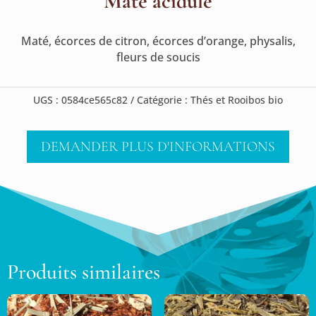
Maté acidulé
Maté, écorces de citron, écorces d’orange, physalis,
fleurs de soucis
UGS :
0584ce565c82
Catégorie :
Thés et Rooibos bio
DEMANDER PLUS D'INFORMATIONS
Produits similaires