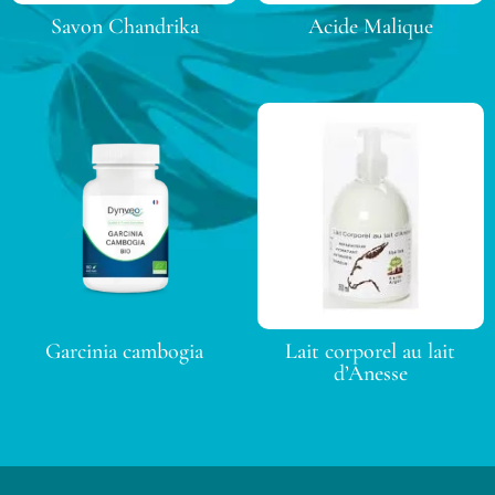
Savon Chandrika
Acide Malique
Garcinia cambogia
Lait corporel au lait
d’Anesse