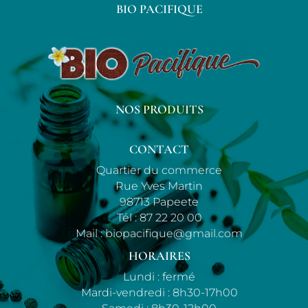
BIO PACIFIQUE
NOS PRODUITS
CONTACT
Quartier du commerce
Rue Yves Martin
98713 Papeete
Tél :
87 22 20 00
Mail :
biopacifique@gmail.com
HORAIRES
Lundi : fermé
Mardi-vendredi : 8h30-17h00