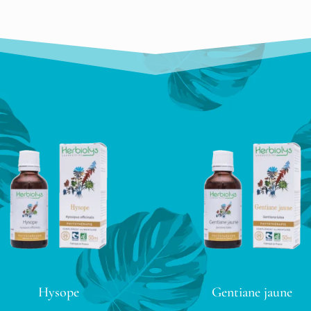
Hysope
Gentiane jaune