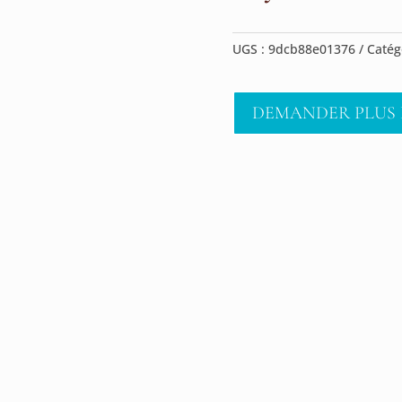
UGS :
9dcb88e01376
Catég
DEMANDER PLUS 