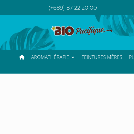
(+689) 87 22 20 00
AROMATHÉRAPIE
TEINTURES MÈRES
P