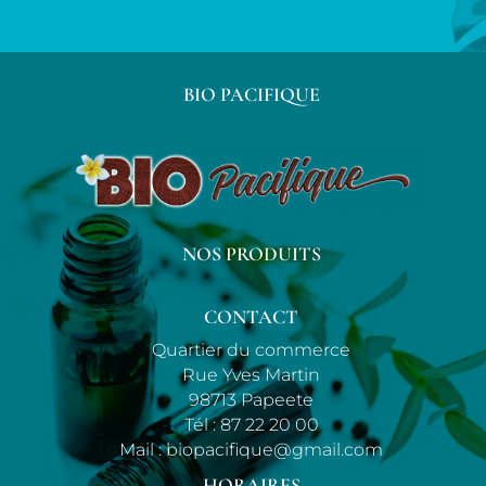
BIO PACIFIQUE
NOS PRODUITS
CONTACT
Quartier du commerce
Rue Yves Martin
98713 Papeete
Tél :
87 22 20 00
Mail :
biopacifique@gmail.com
HORAIRES