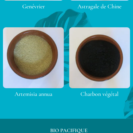
Genévrier
Astragale de Chine
Artemisia annua
Charbon végétal
BIO PACIFIQUE