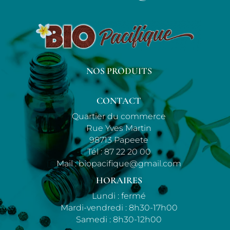
NOS PRODUITS
CONTACT
Quartier du commerce
Rue Yves Martin
98713 Papeete
Tél :
87 22 20 00
Mail :
biopacifique@gmail.com
HORAIRES
Lundi : fermé
Mardi-vendredi : 8h30-17h00
Samedi : 8h30-12h00