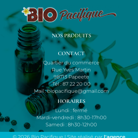
NOS PRODUITS
CONTACT
Quartier du commerce
Rue Yves Martin
98713 Papeete
Tél :
87 22 20 00
Mail :
biopacifique@gmail.com
HORAIRES
Lundi : fermé
Mardi-vendredi : 8h30-17h00
Samedi : 8h30-12h00
© 2026 Bio Pacifique | Site réalisé par
l'agence