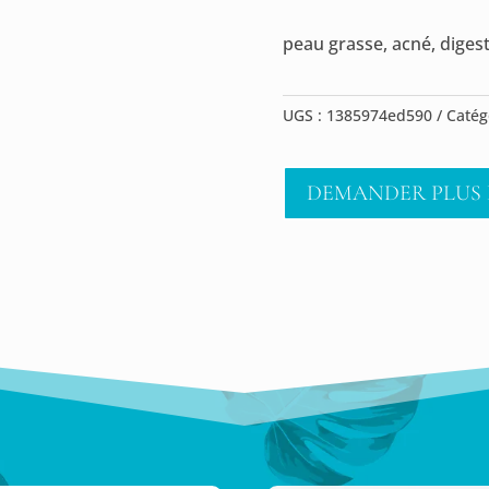
peau grasse, acné, diges
UGS :
1385974ed590
Catég
DEMANDER PLUS 