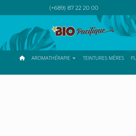
(+689) 87 22 20 00
AROMATHÉRAPIE
TEINTURES MÈRES
P