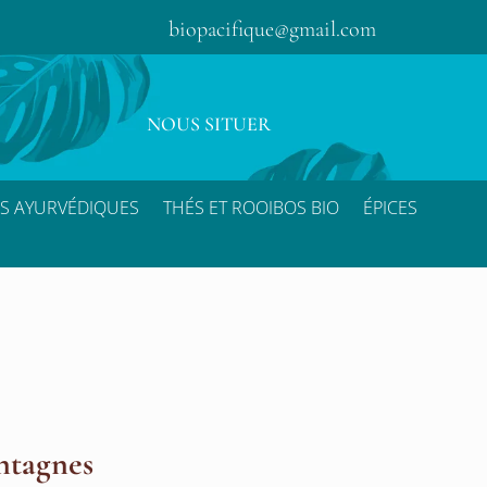
biopacifique@gmail.com
NOUS SITUER
S AYURVÉDIQUES
THÉS ET ROOIBOS BIO
ÉPICES
ntagnes