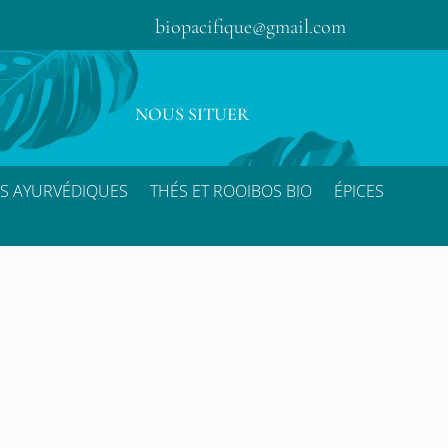
biopacifique@gmail.com
NOUS SITUER
S AYURVÉDIQUES
THÉS ET ROOIBOS BIO
ÉPICES