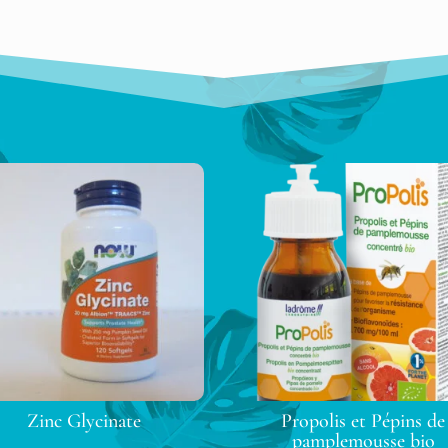
Zinc Glycinate
Propolis et Pépins de
pamplemousse bio