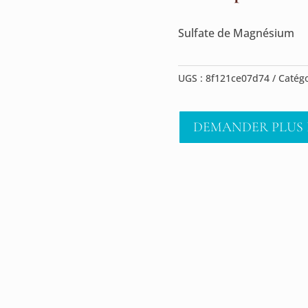
Sulfate de Magnésium
UGS :
8f121ce07d74
Catégo
DEMANDER PLUS 