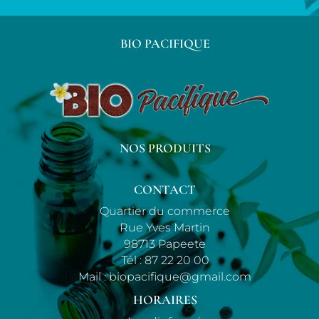
BIO PACIFIQUE
NOS PRODUITS
CONTACT
Quartier du commerce
Rue Yves Martin
98713 Papeete
Tél :
87 22 20 00
Mail :
biopacifique@gmail.com
HORAIRES