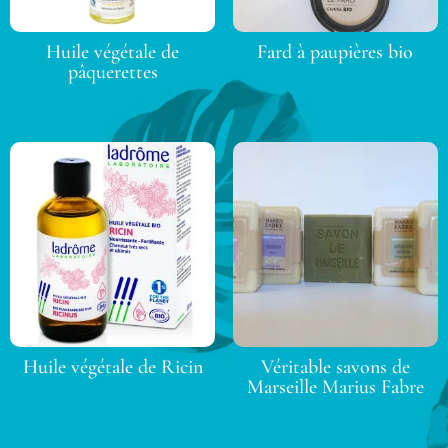
Huile végétale de
Fard à paupières bio
pâquerettes
Huile végétale de Ricin
Véritable savons de
Marseille Marius Fabre