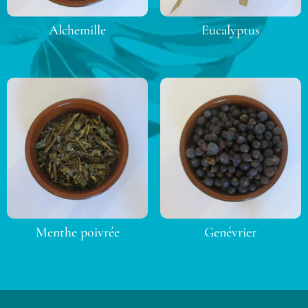
Alchemille
Eucalyptus
Menthe poivrée
Genévrier