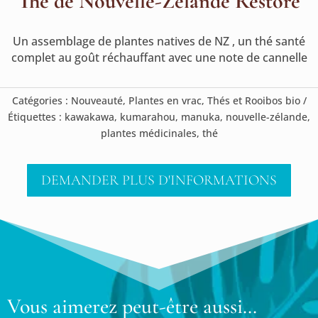
Thé de Nouvelle-Zélande Restore
Un assemblage de plantes natives de NZ , un thé santé
complet au goût réchauffant avec une note de cannelle
Catégories :
Nouveauté
,
Plantes en vrac
,
Thés et Rooibos bio
Étiquettes :
kawakawa
,
kumarahou
,
manuka
,
nouvelle-zélande
,
plantes médicinales
,
thé
DEMANDER PLUS D'INFORMATIONS
Vous aimerez peut-être aussi…