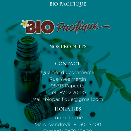
BIO PACIFIQUE
NOS PRODUITS
CONTACT
Quartier du commerce
Rue Yves Martin
98713 Papeete
Tél :
87 22 20 00
Mail :
biopacifique@gmail.com
HORAIRES
Lundi : fermé
Mardi-vendredi : 8h30-17h00