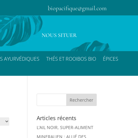
biopacifique@gmail.com
NOUS SITUER
S AYURVÉDIQUES
THÉS ET ROOIBOS BIO
ÉPICES
Articles récents
L’AIL NOIR, SUPER-ALIMENT
MINERALIEN : ALLIÉ DES