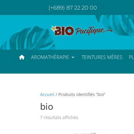
(+689) 87 22 20 00
AROMATHÉRAPIE
TEINTURES MÈRES
P
Accueil
/ Produits identifiés “bio”
bio
7 résultats affichés