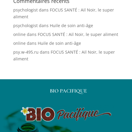
Commentaires récents
psychologist
dans
FOCUS SANTÉ : Ail Noir, le super
aliment
psychologist
dans
Huile de soin anti-âge
online
dans
FOCUS SANTÉ : Ail Noir, le super aliment
online
dans
Huile de soin anti-âge
psy.w-495.ru
dans
FOCUS SANTÉ : Ail Noir, le super
aliment
BIO PACIFIQUE