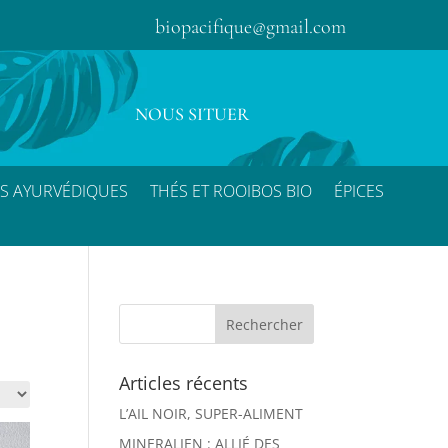
biopacifique@gmail.com
NOUS SITUER
S AYURVÉDIQUES
THÉS ET ROOIBOS BIO
ÉPICES
Articles récents
L’AIL NOIR, SUPER-ALIMENT
MINERALIEN : ALLIÉ DES