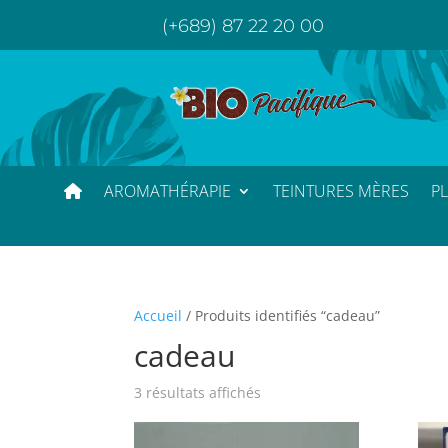
(+689) 87 22 20 00
AROMATHÉRAPIE
TEINTURES MÈRES
P
Accueil
/ Produits identifiés “cadeau”
cadeau
3 résultats affichés