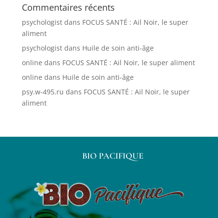
Commentaires récents
psychologist
dans
FOCUS SANTÉ : Ail Noir, le super
aliment
psychologist
dans
Huile de soin anti-âge
online
dans
FOCUS SANTÉ : Ail Noir, le super aliment
online
dans
Huile de soin anti-âge
psy.w-495.ru
dans
FOCUS SANTÉ : Ail Noir, le super
aliment
BIO PACIFIQUE