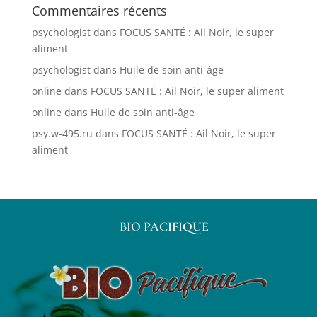
Commentaires récents
psychologist
dans
FOCUS SANTÉ : Ail Noir, le super
aliment
psychologist
dans
Huile de soin anti-âge
online
dans
FOCUS SANTÉ : Ail Noir, le super aliment
online
dans
Huile de soin anti-âge
psy.w-495.ru
dans
FOCUS SANTÉ : Ail Noir, le super
aliment
BIO PACIFIQUE