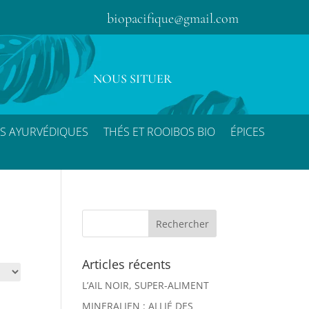
biopacifique@gmail.com
NOUS SITUER
S AYURVÉDIQUES
THÉS ET ROOIBOS BIO
ÉPICES
Articles récents
L’AIL NOIR, SUPER-ALIMENT
MINERALIEN : ALLIÉ DES