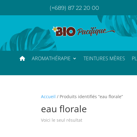
(+689) 87 22 20 00
AROMATHÉRAPIE
TEINTURES MÈRES
P
Accueil
/ Produits identifiés “eau florale”
eau florale
Voici le seul résultat