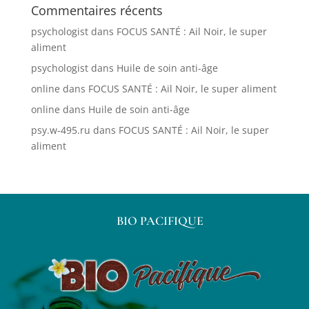
Commentaires récents
psychologist
dans
FOCUS SANTÉ : Ail Noir, le super
aliment
psychologist
dans
Huile de soin anti-âge
online
dans
FOCUS SANTÉ : Ail Noir, le super aliment
online
dans
Huile de soin anti-âge
psy.w-495.ru
dans
FOCUS SANTÉ : Ail Noir, le super
aliment
BIO PACIFIQUE