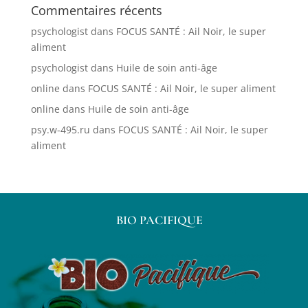
Commentaires récents
psychologist
dans
FOCUS SANTÉ : Ail Noir, le super
aliment
psychologist
dans
Huile de soin anti-âge
online
dans
FOCUS SANTÉ : Ail Noir, le super aliment
online
dans
Huile de soin anti-âge
psy.w-495.ru
dans
FOCUS SANTÉ : Ail Noir, le super
aliment
BIO PACIFIQUE