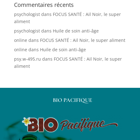
Commentaires récents
psychologist
dans
FOCUS SANTÉ : Ail Noir, le super
aliment
psychologist
dans
Huile de soin anti-âge
online
dans
FOCUS SANTÉ : Ail Noir, le super aliment
online
dans
Huile de soin anti-âge
psy.w-495.ru
dans
FOCUS SANTÉ : Ail Noir, le super
aliment
BIO PACIFIQUE