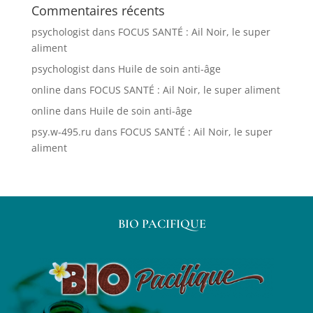
Commentaires récents
psychologist
dans
FOCUS SANTÉ : Ail Noir, le super
aliment
psychologist
dans
Huile de soin anti-âge
online
dans
FOCUS SANTÉ : Ail Noir, le super aliment
online
dans
Huile de soin anti-âge
psy.w-495.ru
dans
FOCUS SANTÉ : Ail Noir, le super
aliment
BIO PACIFIQUE