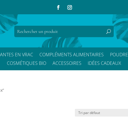
LANTES EN VRAC
COMPLÉMENTS ALIMENTAIRES
POUDRE
COSMÉTIQUES BIO
ACCESSOIRES
IDÉES CADEAUX
ux”