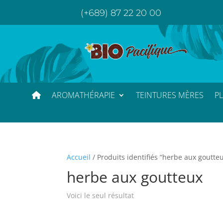
(+689) 87 22 20 00
AROMATHÉRAPIE
TEINTURES MÈRES
P
Accueil
/ Produits identifiés “herbe aux goutte
herbe aux goutteux
Voici le seul résultat