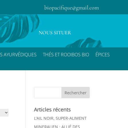
biopacifique@gmail.com
NOUS SITUER
S AYURVÉDIQUES
THÉS ET ROOIBOS BIO
ÉPICES
Articles récents
L’AIL NOIR, SUPER-ALIMENT
MINERALIEN : ALLIÉ DES