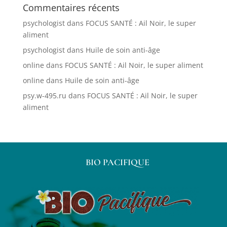
Commentaires récents
psychologist
dans
FOCUS SANTÉ : Ail Noir, le super
aliment
psychologist
dans
Huile de soin anti-âge
online
dans
FOCUS SANTÉ : Ail Noir, le super aliment
online
dans
Huile de soin anti-âge
psy.w-495.ru
dans
FOCUS SANTÉ : Ail Noir, le super
aliment
BIO PACIFIQUE