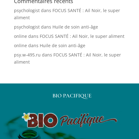
Commentaires récents
psychologist
dans
FOCUS SANTÉ : Ail Noir, le super
aliment
psychologist
dans
Huile de soin anti-âge
online
dans
FOCUS SANTÉ : Ail Noir, le super aliment
online
dans
Huile de soin anti-âge
psy.w-495.ru
dans
FOCUS SANTÉ : Ail Noir, le super
aliment
BIO PACIFIQUE