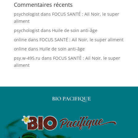
Commentaires récents
psychologist
dans
FOCUS SANTÉ : Ail Noir, le super
aliment
psychologist
dans
Huile de soin anti-âge
online
dans
FOCUS SANTÉ : Ail Noir, le super aliment
online
dans
Huile de soin anti-âge
psy.w-495.ru
dans
FOCUS SANTÉ : Ail Noir, le super
aliment
BIO PACIFIQUE