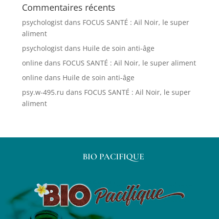
Commentaires récents
psychologist
dans
FOCUS SANTÉ : Ail Noir, le super
aliment
psychologist
dans
Huile de soin anti-âge
online
dans
FOCUS SANTÉ : Ail Noir, le super aliment
online
dans
Huile de soin anti-âge
psy.w-495.ru
dans
FOCUS SANTÉ : Ail Noir, le super
aliment
BIO PACIFIQUE