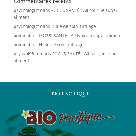
Commentaires récents
psychologist
dans
FOCUS SANTÉ : Ail Noir, le super
aliment
psychologist
dans
Huile de soin anti-âge
online
dans
FOCUS SANTÉ : Ail Noir, le super aliment
online
dans
Huile de soin anti-âge
psy.w-495.ru
dans
FOCUS SANTÉ : Ail Noir, le super
aliment
BIO PACIFIQUE