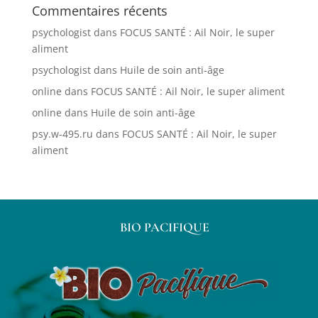
Commentaires récents
psychologist
dans
FOCUS SANTÉ : Ail Noir, le super
aliment
psychologist
dans
Huile de soin anti-âge
online
dans
FOCUS SANTÉ : Ail Noir, le super aliment
online
dans
Huile de soin anti-âge
psy.w-495.ru
dans
FOCUS SANTÉ : Ail Noir, le super
aliment
BIO PACIFIQUE