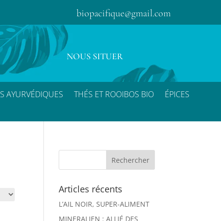
biopacifique@gmail.com
NOUS SITUER
S AYURVÉDIQUES
THÉS ET ROOIBOS BIO
ÉPICES
Articles récents
L’AIL NOIR, SUPER-ALIMENT
MINERALIEN : ALLIÉ DES