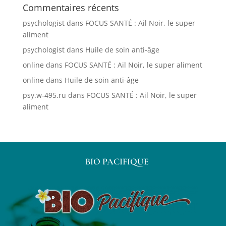
Commentaires récents
psychologist
dans
FOCUS SANTÉ : Ail Noir, le super
aliment
psychologist
dans
Huile de soin anti-âge
online
dans
FOCUS SANTÉ : Ail Noir, le super aliment
online
dans
Huile de soin anti-âge
psy.w-495.ru
dans
FOCUS SANTÉ : Ail Noir, le super
aliment
BIO PACIFIQUE