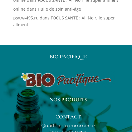
online
dans
FOCUS SANTÉ : Ail Noir, le super aliment
online
dans
Huile de soin anti-âge
psy.w-495.ru
dans
FOCUS SANTÉ : Ail Noir, le super
aliment
BIO PACIFIQUE
NOS PRODUITS
CONTACT
Quartier du commerce