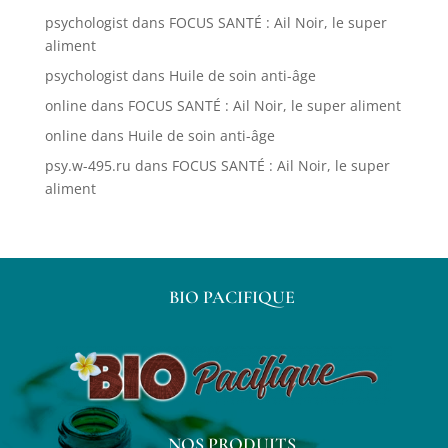
psychologist
dans
FOCUS SANTÉ : Ail Noir, le super
aliment
psychologist
dans
Huile de soin anti-âge
online
dans
FOCUS SANTÉ : Ail Noir, le super aliment
online
dans
Huile de soin anti-âge
psy.w-495.ru
dans
FOCUS SANTÉ : Ail Noir, le super
aliment
BIO PACIFIQUE
NOS PRODUITS