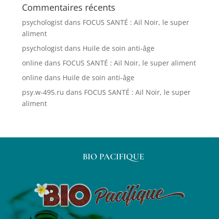
Commentaires récents
psychologist
dans
FOCUS SANTÉ : Ail Noir, le super
aliment
psychologist
dans
Huile de soin anti-âge
online
dans
FOCUS SANTÉ : Ail Noir, le super aliment
online
dans
Huile de soin anti-âge
psy.w-495.ru
dans
FOCUS SANTÉ : Ail Noir, le super
aliment
BIO PACIFIQUE