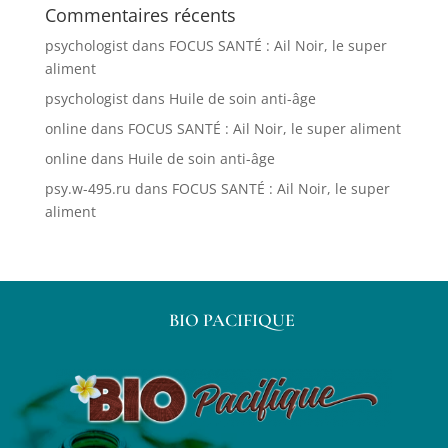
Commentaires récents
psychologist
dans
FOCUS SANTÉ : Ail Noir, le super
aliment
psychologist
dans
Huile de soin anti-âge
online
dans
FOCUS SANTÉ : Ail Noir, le super aliment
online
dans
Huile de soin anti-âge
psy.w-495.ru
dans
FOCUS SANTÉ : Ail Noir, le super
aliment
BIO PACIFIQUE