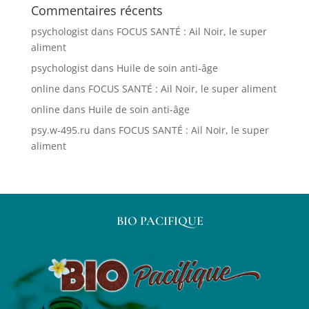
Commentaires récents
psychologist
dans
FOCUS SANTÉ : Ail Noir, le super
aliment
psychologist
dans
Huile de soin anti-âge
online
dans
FOCUS SANTÉ : Ail Noir, le super aliment
online
dans
Huile de soin anti-âge
psy.w-495.ru
dans
FOCUS SANTÉ : Ail Noir, le super
aliment
BIO PACIFIQUE