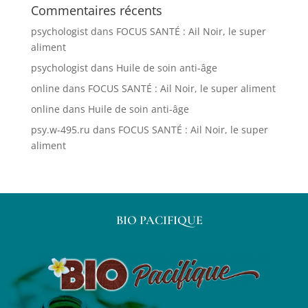
Commentaires récents
psychologist
dans
FOCUS SANTÉ : Ail Noir, le super
aliment
psychologist
dans
Huile de soin anti-âge
online
dans
FOCUS SANTÉ : Ail Noir, le super aliment
online
dans
Huile de soin anti-âge
psy.w-495.ru
dans
FOCUS SANTÉ : Ail Noir, le super
aliment
BIO PACIFIQUE