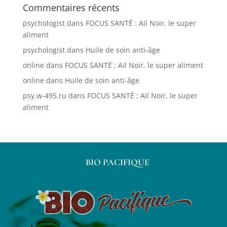
Commentaires récents
psychologist
dans
FOCUS SANTÉ : Ail Noir, le super
aliment
psychologist
dans
Huile de soin anti-âge
online
dans
FOCUS SANTÉ : Ail Noir, le super aliment
online
dans
Huile de soin anti-âge
psy.w-495.ru
dans
FOCUS SANTÉ : Ail Noir, le super
aliment
BIO PACIFIQUE