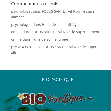
Commentaires récents
psychologist
dans
FOCUS SANTÉ : Ail Noir, le super
aliment
psychologist
dans
Huile de soin anti-âge
online
dans
FOCUS SANTÉ : Ail Noir, le super aliment
online
dans
Huile de soin anti-âge
psy.w-495.ru
dans
FOCUS SANTÉ : Ail Noir, le super
aliment
BIO PACIFIQUE