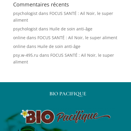
Commentaires récents
psychologist
dans
FOCUS SANTÉ : Ail Noir, le super
aliment
psychologist
dans
Huile de soin anti-âge
online
dans
FOCUS SANTÉ : Ail Noir, le super aliment
online
dans
Huile de soin anti-âge
psy.w-495.ru
dans
FOCUS SANTÉ : Ail Noir, le super
aliment
BIO PACIFIQUE