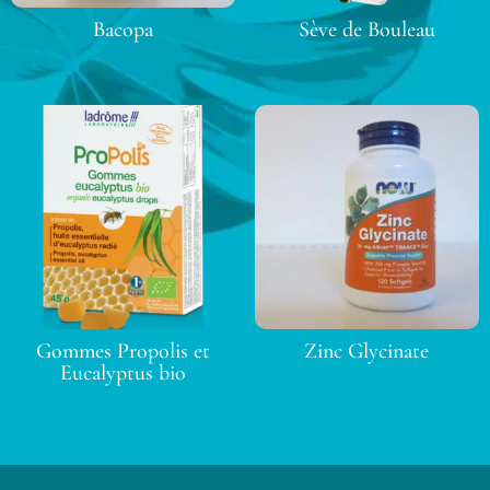
Bacopa
Sève de Bouleau
Gommes Propolis et
Zinc Glycinate
Eucalyptus bio