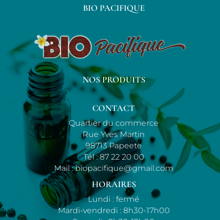
BIO PACIFIQUE
NOS PRODUITS
CONTACT
Quartier du commerce
Rue Yves Martin
98713 Papeete
Tél :
87 22 20 00
Mail :
biopacifique@gmail.com
HORAIRES
Lundi : fermé
Mardi-vendredi : 8h30-17h00